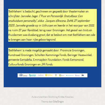
‘Bethlehem’ is bedacht, geschreven en gespeeld door theatermaker en
schrijfster Janneke Jager.
(“Puur en Persoonlijk. Onstuitbaar. Een
onuitwisbare personality”, aldus Jacques d’Ancona, DvhN, 27 september
2021).
Janneke groeide op in Uithuizen en keerde in het voorjaar van 2022
na ruim 27 jaar Randstad, terug naar Groningen. Het gevoel van trots en
thuiskomen was dusdanig groot, dat ze besloot om met Bethlehem een ode
te brengen aan haar rijke geboortegrond.
‘Bethlehem’ is mede mogelijk gemaakt door: Provincie Groningen,
Kunstraad Groningen, Scholten Kamminga Fonds, Beringer Hazewinkel,
gemeente Eemsdelta, Emmaplein Foundation, Fonds Eemsmond,
Cultuurfonds Groningen en JM Fonds.
Auteursrechten Stichting Kribbe Kreaties
Thema door
SiteOrigin